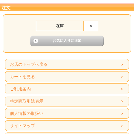
どうかご了承頂いた上でお買い求め頂きますようお願い申し上げます。
注文
箱のサイズ 190×190×高さ95㎜
※発送予定日は1月9日(金)もしくは、10日(土)と
なっております。 発送日とは、出荷日のことで、お手元に届くのは発送日の翌
日、遠方の方は翌々日(北海道、沖縄、一部離島を除く) となる予定です。
◎発送予定日が、2日ある理由について
在庫
×
早い方の日にち（この場合9日）が発送日となりますが、なんらかのハプニングが
起きた時（以前、試作品を作っている最中、送電線が切れ、停電になったことが
あります。その他、ハプニングが絶対にないとは限りませんので）の遅い方の日
にち（今回の場10日）は予備日となっております。日にちをお選びいただけると
いうことではございませんのでご了承下さいませ。
お店のトップへ戻る
・りんごアーモンドタルト 1個
・キャラメルマーブルケーキ 1個
カートを見る
・生クリームとアーモンドのマフィン 1個
・くるみクッキー 4個
・マドレーヌ 1個
ご利用案内
・プレーンクッキー 1個
・有機シナモンとくるみビスコッティ 2個
・有機チョコチップスコーン 1個
特定商取引法表示
個人情報の取扱い
賞味期限
保存料や着色料等は使用しておりません。 短く感じるかもしれませんがご了承く
ださいませ。
サイトマップ
◎スコーン・・・発送日より冷凍で1か月保存可能。
◎ケーキ類・・・発送日より約14日程度