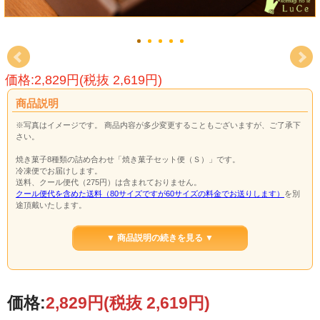
価格:2,829円(税抜 2,619円)
商品説明
※写真はイメージです。 商品内容が多少変更することもございますが、ご了承下
さい。
焼き菓子8種類の詰め合わせ「焼き菓子セット便（Ｓ）」です。
冷凍便でお届けします。
送料、クール便代（275円）は含まれておりません。
クール便代を含めた送料（80サイズですが60サイズの料金でお送りします）
を別
途頂戴いたします。
◎同じ宛先に2セット場合(「ベーグル&焼き菓子便」「焼き菓子便（Ｓ）」「ベー
グル10個セット」いづれか合わせて2セットも含む）、80サイズとなりますが、
▼ 商品説明の続きを見る ▼
60サイズの料金でお送りいたします。
※3セット以上は配送が2便になり、追加料金が必要となります。
※複数の送り先をご希望の場合は、送り先ごとに送料が必要となります。
ご了承下さいませ。
価格:
2,829円
(税抜 2,619円)
保存方法は、説明した用紙を同梱いたします。
※
クッキー類は、配送中割れてしまう可能性もございます。